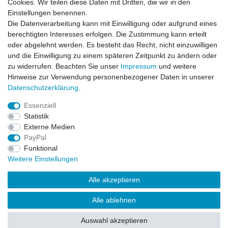
Cookies. Wir teilen diese Daten mit Dritten, die wir in den
Einstellungen benennen.
Die Datenverarbeitung kann mit Einwilligung oder aufgrund eines
berechtigten Interesses erfolgen. Die Zustimmung kann erteilt
oder abgelehnt werden. Es besteht das Recht, nicht einzuwilligen
und die Einwilligung zu einem späteren Zeitpunkt zu ändern oder
zu widerrufen. Beachten Sie unser
Impressum
und weitere
Hinweise zur Verwendung personenbezogener Daten in unserer
Daten­schutz­erklärung
.
Leitsätze
Essenziell
Versandinformationen
Statistik
Externe Medien
PayPal
Impressum
Daten­schutz­erklärung
AGB
Funktional
Weitere Einstellungen
Widerrufs­recht
Kontakt
Vertrag widerrufen
Alle akzeptieren
Alle ablehnen
© Copyright 2026 | Alle Rechte vorbehalten.
Auswahl akzeptieren