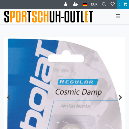
EUR
0
☰