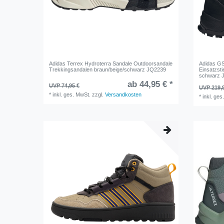
Adidas Terrex Hydroterra Sandale Outdoorsandale
Adidas GS
Trekkingsandalen braun/beige/schwarz JQ2239
Einsatzsti
schwarz 
ab 44,95 € *
UVP 74,95 €
UVP 219,
*
inkl. ges. MwSt.
zzgl.
Versandkosten
*
inkl. ges