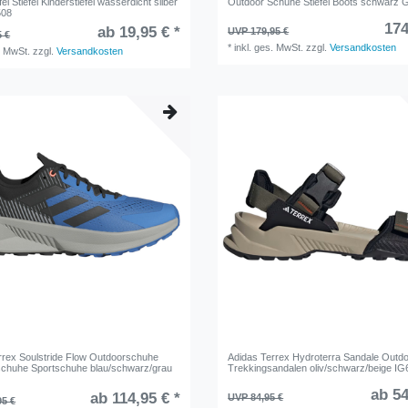
el Stiefel Kinderstiefel wasserdicht silber
Outdoor Schuhe Stiefel Boots schwarz
508
174
ab 19,95 € *
UVP 179,95 €
5 €
*
inkl. ges. MwSt.
zzgl.
Versandkosten
. MwSt.
zzgl.
Versandkosten
rrex Soulstride Flow Outdoorschuhe
Adidas Terrex Hydroterra Sandale Outd
fschuhe Sportschuhe blau/schwarz/grau
Trekkingsandalen oliv/schwarz/beige I
ab 54
ab 114,95 € *
UVP 84,95 €
95 €