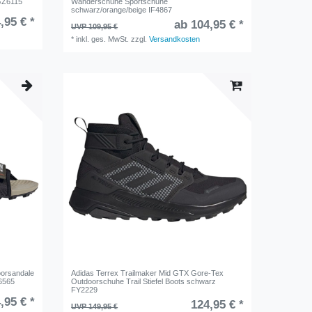
 GZ6115
Wanderschuhe Sportschuhe
schwarz/orange/beige IF4867
,95 € *
ab 104,95 € *
UVP 109,95 €
*
inkl. ges. MwSt.
zzgl.
Versandkosten
oorsandale
Adidas Terrex Trailmaker Mid GTX Gore-Tex
G6565
Outdoorschuhe Trail Stiefel Boots schwarz
FY2229
,95 € *
124,95 € *
UVP 149,95 €