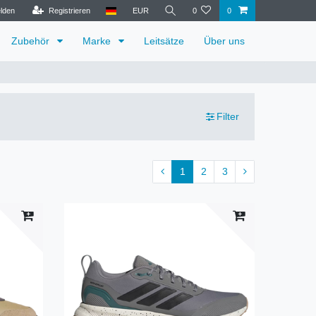
lden
Registrieren
EUR
0
0
Zubehör
Marke
Leitsätze
Über uns
Filter
1
2
3