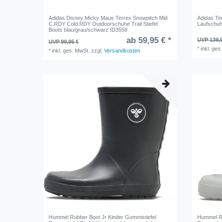
Adidas Disney Micky Maus Terrex Snowpitch Mid
Adidas Ter
C.RDY Cold.RDY Outdoorschuhe Trail Stiefel
Laufschuh
Boots blau/grau/schwarz ID3558
ab 59,95 € *
UVP 139,
UVP 99,95 €
*
inkl. ges
*
inkl. ges. MwSt.
zzgl.
Versandkosten
Hummel Rubber Boot Jr Kinder Gummistiefel
Hummel Ru