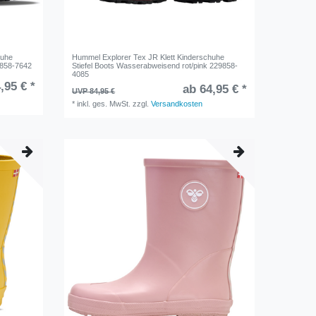
huhe
Hummel Explorer Tex JR Klett Kinderschuhe
9858-7642
Stiefel Boots Wasserabweisend rot/pink 229858-
4085
,95 € *
ab 64,95 € *
UVP 84,95 €
*
inkl. ges. MwSt.
zzgl.
Versandkosten