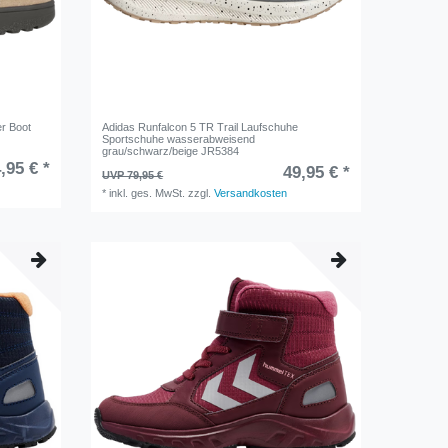
r Boot
Adidas Runfalcon 5 TR Trail Laufschuhe
Sportschuhe wasserabweisend
grau/schwarz/beige JR5384
,95 € *
49,95 € *
UVP 79,95 €
*
inkl. ges. MwSt.
zzgl.
Versandkosten