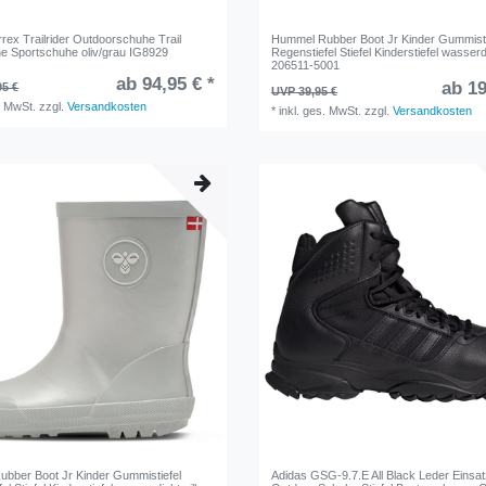
rex Trailrider Outdoorschuhe Trail
Hummel Rubber Boot Jr Kinder Gummisti
e Sportschuhe oliv/grau IG8929
Regenstiefel Stiefel Kinderstiefel wasserd
206511-5001
ab 94,95 € *
ab 19
95 €
UVP 39,95 €
. MwSt.
zzgl.
Versandkosten
*
inkl. ges. MwSt.
zzgl.
Versandkosten
bber Boot Jr Kinder Gummistiefel
Adidas GSG-9.7.E All Black Leder Einsatz