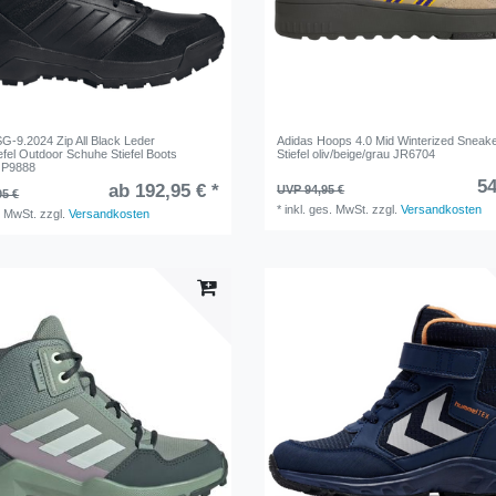
G-9.2024 Zip All Black Leder
Adidas Hoops 4.0 Mid Winterized Sneake
efel Outdoor Schuhe Stiefel Boots
Stiefel oliv/beige/grau JR6704
JP9888
54
ab 192,95 € *
UVP 94,95 €
95 €
*
inkl. ges. MwSt.
zzgl.
Versandkosten
. MwSt.
zzgl.
Versandkosten