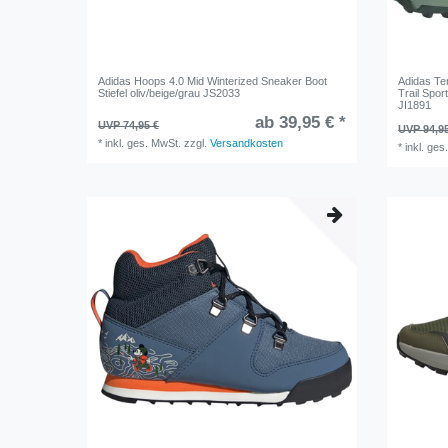
Adidas Hoops 4.0 Mid Winterized Sneaker Boot
Adidas T
Stiefel oliv/beige/grau JS2033
Trail Spor
JI1891
ab 39,95 € *
UVP 74,95 €
UVP 94,9
*
inkl. ges. MwSt.
zzgl.
Versandkosten
*
inkl. ges