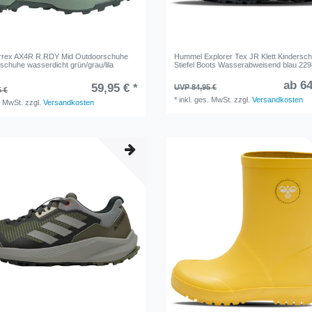
errex AX4R R.RDY Mid Outdoorschuhe
Hummel Explorer Tex JR Klett Kindersc
tschuhe wasserdicht grün/grau/lila
Stiefel Boots Wasserabweisend blau 22
ab 64
59,95 € *
UVP 84,95 €
5 €
*
inkl. ges. MwSt.
zzgl.
Versandkosten
. MwSt.
zzgl.
Versandkosten