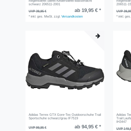
Regenstiefel Stiefel Kinderstiefel wasserdicht
Regenstief
schwarz 206511-2001
206511-1
ab 19,95 € *
UVP 39,95 €
UVP 39,9
*
inkl. ges. MwSt.
zzgl.
Versandkosten
*
inkl. ges
Adidas Terrex GTX Gore-Tex Outdoorschuhe Trail
Adidas Te
Sportschuhe schwarz/grau IF7519
Trail Lau
IH3447
ab 94,95 € *
UVP 99,95 €
UVP 149,