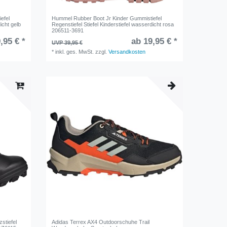
efel
Hummel Rubber Boot Jr Kinder Gummistiefel
icht gelb
Regenstiefel Stiefel Kinderstiefel wasserdicht rosa
206511-3691
,95 € *
ab 19,95 € *
UVP 39,95 €
*
inkl. ges. MwSt.
zzgl.
Versandkosten
stiefel
Adidas Terrex AX4 Outdoorschuhe Trail