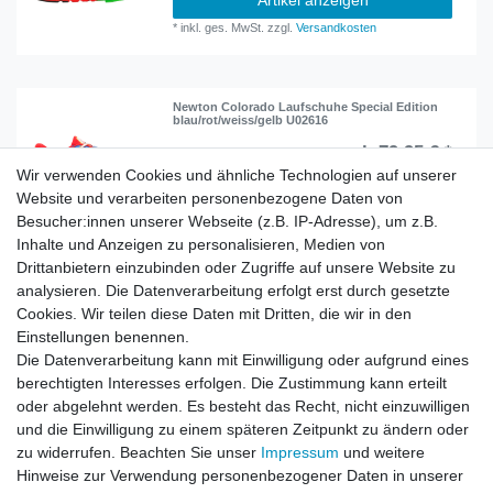
Artikel anzeigen
*
inkl. ges. MwSt.
zzgl.
Versandkosten
Newton Colorado Laufschuhe Special Edition
blau/rot/weiss/gelb U02616
ab 79,95 € *
UVP 159,95 €
Wir verwenden Cookies und ähnliche Technologien auf unserer
Artikel anzeigen
Website und verarbeiten personenbezogene Daten von
*
inkl. ges. MwSt.
zzgl.
Versandkosten
Besucher:innen unserer Webseite (z.B. IP-Adresse), um z.B.
Inhalte und Anzeigen zu personalisieren, Medien von
Drittanbietern einzubinden oder Zugriffe auf unsere Website zu
analysieren. Die Datenverarbeitung erfolgt erst durch gesetzte
Newton Gravity Neutral Trainer Laufschuhe
Sportschuhe blau/rot/silber W00209
Cookies. Wir teilen diese Daten mit Dritten, die wir in den
Einstellungen benennen.
34,95 € *
UVP 179,95 €
Die Datenverarbeitung kann mit Einwilligung oder aufgrund eines
In den Warenkorb
berechtigten Interesses erfolgen. Die Zustimmung kann erteilt
oder abgelehnt werden. Es besteht das Recht, nicht einzuwilligen
*
inkl. ges. MwSt.
zzgl.
Versandkosten
und die Einwilligung zu einem späteren Zeitpunkt zu ändern oder
zu widerrufen. Beachten Sie unser
Impressum
und weitere
Hinweise zur Verwendung personenbezogener Daten in unserer