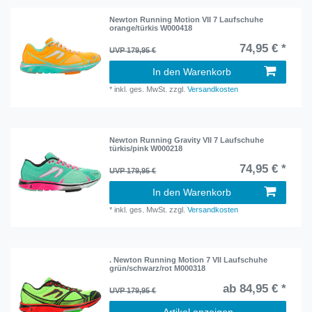
Newton Running Motion VII 7 Laufschuhe
orange/türkis W000418
74,95 € *
UVP 179,95 €
In den Warenkorb
*
inkl. ges. MwSt.
zzgl.
Versandkosten
Newton Running Gravity VII 7 Laufschuhe
türkis/pink W000218
74,95 € *
UVP 179,95 €
In den Warenkorb
*
inkl. ges. MwSt.
zzgl.
Versandkosten
. Newton Running Motion 7 VII Laufschuhe
grün/schwarz/rot M000318
ab 84,95 € *
UVP 179,95 €