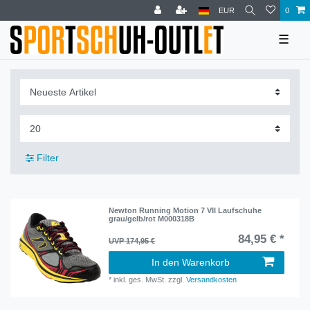
EUR
0
☰
Filter
Newton Running Motion 7 VII Laufschuhe
grau/gelb/rot M000318B
84,95 € *
UVP 174,95 €
In den Warenkorb
*
inkl. ges. MwSt.
zzgl.
Versandkosten