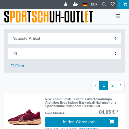
EUR
0
☰
Filter
1
2
Nike Zoom Freak 5 Giannis Antetokounmpo
Alphabet Bros Indoor Basketball Hallenschuhe
Sportschuhe rot/apricot DX4985-600
84,95 € *
UVP 149,95 €
In den Warenkorb
*
inkl. ges. MwSt.
zzgl.
Versandkosten