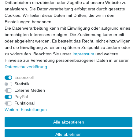
Drittanbietern einzubinden oder Zugriffe auf unsere Website zu
analysieren. Die Datenverarbeitung erfolgt erst durch gesetzte
Nike Air Zoom Kobe Bryant V 5 Del Sol
Basketballschuhe Hallenschuhe Sneaker
Cookies. Wir teilen diese Daten mit Dritten, die wir in den
schwarz/weiss/gelb 386429-002 RARITÄT
Einstellungen benennen.
494,95 € *
Die Datenverarbeitung kann mit Einwilligung oder aufgrund eines
In den Warenkorb
berechtigten Interesses erfolgen. Die Zustimmung kann erteilt
oder abgelehnt werden. Es besteht das Recht, nicht einzuwilligen
*
inkl. ges. MwSt.
zzgl.
Versandkosten
und die Einwilligung zu einem späteren Zeitpunkt zu ändern oder
zu widerrufen. Beachten Sie unser
Impressum
und weitere
Hinweise zur Verwendung personenbezogener Daten in unserer
Daten­schutz­erklärung
.
Leitsätze
Essenziell
Versandinformationen
Statistik
Externe Medien
PayPal
Impressum
Daten­schutz­erklärung
AGB
Funktional
Weitere Einstellungen
Widerrufs­recht
Kontakt
Vertrag widerrufen
Alle akzeptieren
Alle ablehnen