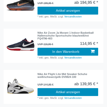
ab 194,95 € *
UVP 199,95 €
Artikel anzeigen
*
inkl. ges. MwSt.
zzgl.
Versandkosten
Nike Air Zoom Ja Morant 1 Indoor Basketball
Hallenschuhe Sportschuhe blau/weiß/rot
FQ4796-403
114,95 € *
UVP 119,95 €
In den Warenkorb
*
inkl. ges. MwSt.
zzgl.
Versandkosten
Nike Air Flight Lite Mid Sneaker Schuhe
weiß/schwarz/gelb DV0824-100
ab 139,95 € *
UVP 144,95 €
Artikel anzeigen
*
inkl. ges. MwSt.
zzgl.
Versandkosten