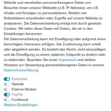
50+ UV-Schutz
Website und verarbeiten personenbezogene Daten von
Obermaterial: 76% Nylon, 24% Elasthan
Besucher:innen unserer Webseite (z.B. IP-Adresse), um z.B.
Inhalte und Anzeigen zu personalisieren, Medien von
Drittanbietern einzubinden oder Zugriffe auf unsere Website zu
analysieren. Die Datenverarbeitung erfolgt erst durch gesetzte
Cookies. Wir teilen diese Daten mit Dritten, die wir in den
Skins DNAmic Kompression Long Sleeve Top DA99050059238:
Einstellungen benennen.
E-41841 XS empfohlener Brustumfang: 76-85cm
Die Datenverarbeitung kann mit Einwilligung oder aufgrund eines
E-41842
XL empfohlener Brustumfang: 109-116cm
berechtigten Interesses erfolgen. Die Zustimmung kann erteilt
E-41843
XXL empfohlener Brustumfang: 117-126cm
oder abgelehnt werden. Es besteht das Recht, nicht einzuwilligen
und die Einwilligung zu einem späteren Zeitpunkt zu ändern oder
zu widerrufen. Beachten Sie unser
Impressum
und weitere
Hinweise zur Verwendung personenbezogener Daten in unserer
Daten­schutz­erklärung
.
Leitsätze
Essenziell
Versandinformationen
Statistik
Externe Medien
PayPal
Impressum
Daten­schutz­erklärung
AGB
Funktional
Weitere Einstellungen