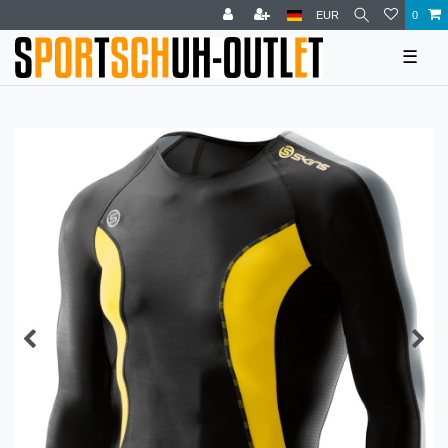
EUR
0
☰