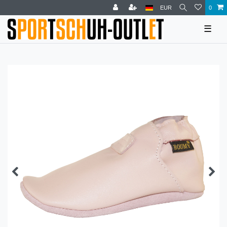
EUR
0
☰