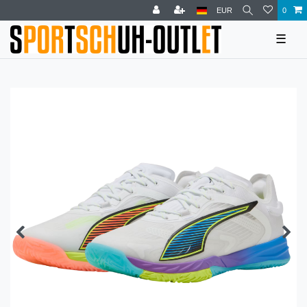
EUR
0
☰