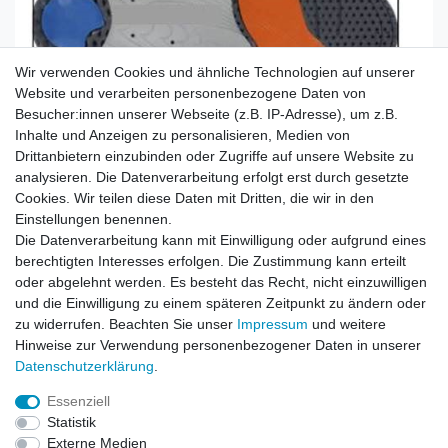
Wir verwenden Cookies und ähnliche Technologien auf unserer
Website und verarbeiten personenbezogene Daten von
Besucher:innen unserer Webseite (z.B. IP-Adresse), um z.B.
Inhalte und Anzeigen zu personalisieren, Medien von
Drittanbietern einzubinden oder Zugriffe auf unsere Website zu
analysieren. Die Datenverarbeitung erfolgt erst durch gesetzte
Cookies. Wir teilen diese Daten mit Dritten, die wir in den
Einstellungen benennen.
Die Datenverarbeitung kann mit Einwilligung oder aufgrund eines
PUMA ACCELERATE NITRO SQD 4 GAME ON 108886-01:
berechtigten Interesses erfolgen. Die Zustimmung kann erteilt
E-63411 EU 46 US 12 UK 11 L=29,6cm
oder abgelehnt werden. Es besteht das Recht, nicht einzuwilligen
und die Einwilligung zu einem späteren Zeitpunkt zu ändern oder
zu widerrufen. Beachten Sie unser
Impressum
und weitere
Hinweise zur Verwendung personenbezogener Daten in unserer
Daten­schutz­erklärung
.
Leitsätze
Essenziell
Versandinformationen
Statistik
Externe Medien