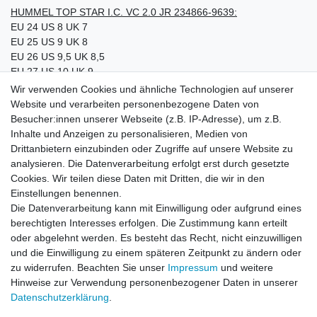
HUMMEL TOP STAR I.C. VC 2.0 JR 234866-9639:
EU 24 US 8 UK 7
EU 25 US 9 UK 8
EU 26 US 9,5 UK 8,5
EU 27 US 10 UK 9
EU 28 US 11 UK 10
Wir verwenden Cookies und ähnliche Technologien auf unserer
E-63848 EU 29 US 12 UK 11
Website und verarbeiten personenbezogene Daten von
EU 30 US 12,5 UK 11,5
Besucher:innen unserer Webseite (z.B. IP-Adresse), um z.B.
EU 31 US 13 UK 12
Inhalte und Anzeigen zu personalisieren, Medien von
EU 32 US 1 UK 13
Drittanbietern einzubinden oder Zugriffe auf unsere Website zu
EU 33 US 2 UK 1
analysieren. Die Datenverarbeitung erfolgt erst durch gesetzte
EU 34 US 2,5 UK 2
Cookies. Wir teilen diese Daten mit Dritten, die wir in den
EU 35 US 3,5 UK 2,5
Einstellungen benennen.
EU 36 US 4,5 UK 3,5
Die Datenverarbeitung kann mit Einwilligung oder aufgrund eines
EU 37 US 5 UK 4
berechtigten Interesses erfolgen. Die Zustimmung kann erteilt
E-63849 EU 38 US 6 UK 5
oder abgelehnt werden. Es besteht das Recht, nicht einzuwilligen
und die Einwilligung zu einem späteren Zeitpunkt zu ändern oder
zu widerrufen. Beachten Sie unser
Impressum
und weitere
Hinweise zur Verwendung personenbezogener Daten in unserer
Daten­schutz­erklärung
.
Leitsätze