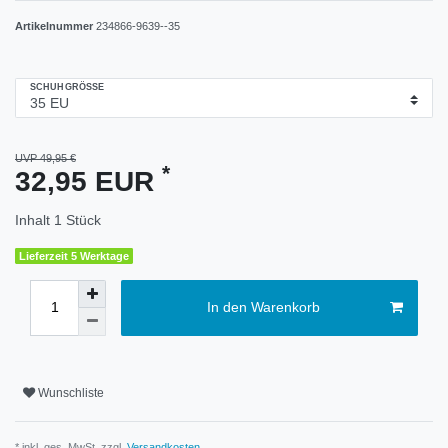
Artikelnummer
234866-9639--35
SCHUHGRÖSSE
UVP 49,95 €
*
32,95 EUR
Inhalt
1
Stück
Lieferzeit 5 Werktage
In den Warenkorb
Wunschliste
* inkl. ges. MwSt. zzgl.
Versandkosten