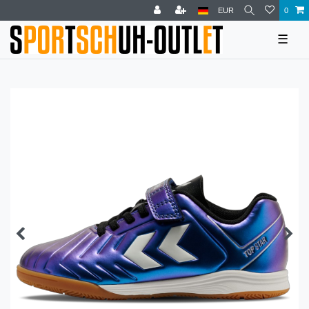
EUR
0
☰