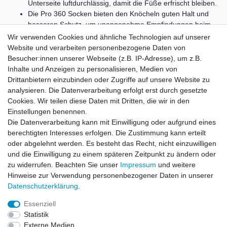
Unterseite luftdurchlässig, damit die Füße erfrischt bleiben.
Die Pro 360 Socken bieten den Knöcheln guten Halt und
besseren Schutz, um unangenehme Empfindungen beim
Laufen zu vermeiden.
Wir verwenden Cookies und ähnliche Technologien auf unserer
Material: 65 % Polyamid 34 % Dri-Release 1 % Elasthan
Website und verarbeiten personenbezogene Daten von
Lieferumfang: 1 Paar
Besucher:innen unserer Webseite (z.B. IP-Adresse), um z.B.
Inhalte und Anzeigen zu personalisieren, Medien von
Drittanbietern einzubinden oder Zugriffe auf unsere Website zu
analysieren. Die Datenverarbeitung erfolgt erst durch gesetzte
Cookies. Wir teilen diese Daten mit Dritten, die wir in den
BABOLAT PRO 360 5MA1322-2036:
Einstellungen benennen.
EU 39/42 US 6,5/8,5 UK 6/8
Die Datenverarbeitung kann mit Einwilligung oder aufgrund eines
EU 43/46 US 9,5/11,5 UK 9/11
berechtigten Interesses erfolgen. Die Zustimmung kann erteilt
E-62632 EU 47/50 US 12,5/15 UK 12/14,5
oder abgelehnt werden. Es besteht das Recht, nicht einzuwilligen
und die Einwilligung zu einem späteren Zeitpunkt zu ändern oder
zu widerrufen. Beachten Sie unser
Impressum
und weitere
Hinweise zur Verwendung personenbezogener Daten in unserer
Daten­schutz­erklärung
.
Leitsätze
Essenziell
Versandinformationen
Statistik
Externe Medien