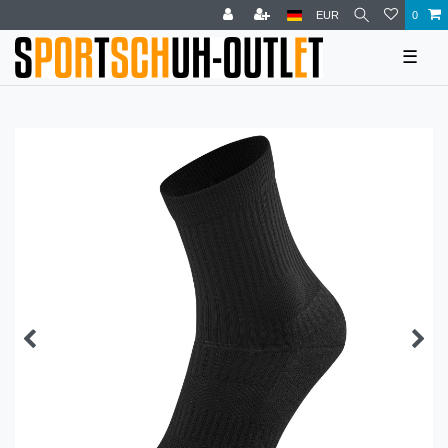
EUR
0
☰