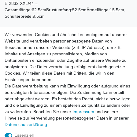
E-2832 XXL/44 =
Gesamtlänge:62.5cmBrustumfang:52.5cmÄrmellänge:15.5cm,
Schulterbreite:9.5cm
lachs, ca. Maße:
Wir verwenden Cookies und ähnliche Technologien auf unserer
E-2838 S/36 = Gesamtlänge:56.5cm, Brustumfang:41.5cm,
Website und verarbeiten personenbezogene Daten von
Ärmellänge:11cm, Schulterbreite:6cm
Besucher:innen unserer Webseite (z.B. IP-Adresse), um z.B.
E-2839 M/38 = Gesamtlänge:57.5cm, Brustumfang:44cm,
Inhalte und Anzeigen zu personalisieren, Medien von
Ärmellänge:12.5cm, Schulterbreite:7.5cm
Drittanbietern einzubinden oder Zugriffe auf unsere Website zu
E-2840 L/40 = Gesamtlänge:58cm, Brustumfang:47cm,
analysieren. Die Datenverarbeitung erfolgt erst durch gesetzte
Ärmellänge:13.5cm, Schulterbreite:8cm
Cookies. Wir teilen diese Daten mit Dritten, die wir in den
E-2841 XL/42 = Gesamtlänge: 61.5cm, Brustumfang:49cm,
Einstellungen benennen.
Ärmellänge:14cm, Schulterbreite:9cm
Die Datenverarbeitung kann mit Einwilligung oder aufgrund eines
E-2842 XXL/44 = Gesamtlänge:62.5cm, Brustumfang:52.5cm,
berechtigten Interesses erfolgen. Die Zustimmung kann erteilt
Ärmellänge:15.5cm, Schulterbreite:9.5cm
oder abgelehnt werden. Es besteht das Recht, nicht einzuwilligen
und die Einwilligung zu einem späteren Zeitpunkt zu ändern oder
zu widerrufen. Beachten Sie unser
Impressum
und weitere
Hinweise zur Verwendung personenbezogener Daten in unserer
Daten­schutz­erklärung
.
Leitsätze
Essenziell