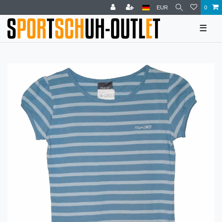
EUR
0
☰