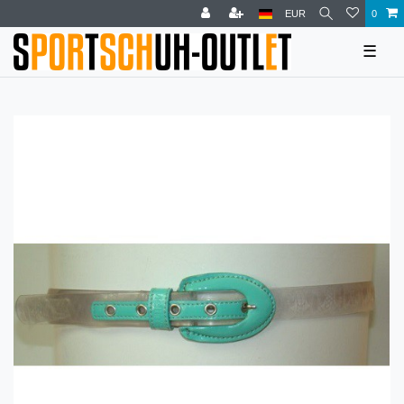
EUR
0
☰