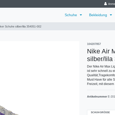
Anme
Schuhe
Bekleidung
ker Schuhe silber/lila 354051-002
104207857
Nike Air 
silber/li
Der Nike Air Max L
ist sehr schnell zu
Qualität,Tragekomfo
Must Have für alle 
Freizeit, mit diesem
Artikelnummer
E-20
SCHUHGRÖSSE