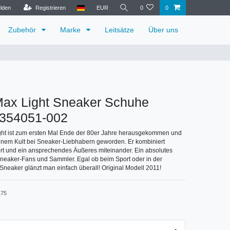
lden
Registrieren
EUR
0
0
Zubehör
Marke
Leitsätze
Über uns
Max Light Sneaker Schuhe
la 354051-002
ight ist zum ersten Mal Ende der 80er Jahre herausgekommen und
 einem Kult bei Sneaker-Liebhabern geworden. Er kombiniert
rt und ein ansprechendes Äußeres miteinander. Ein absolutes
Sneaker-Fans und Sammler. Egal ob beim Sport oder in der
 Sneaker glänzt man einfach überall! Original Modell 2011!
175