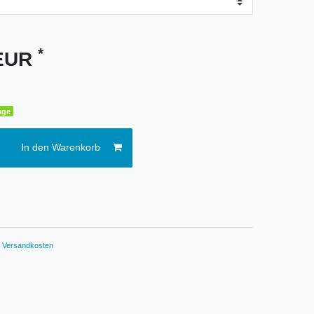
*
 EUR
age
In den Warenkorb
.
Versandkosten