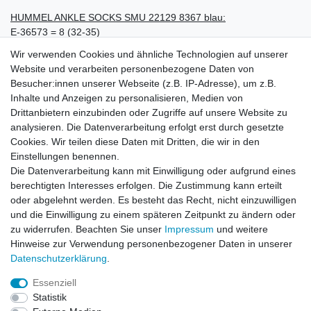
HUMMEL ANKLE SOCKS SMU 22129 8367 blau:
E-36573 = 8 (32-35)
E-36574 = 10 (36-40)
Wir verwenden Cookies und ähnliche Technologien auf unserer
E-36575 = 12 (41-45)
Website und verarbeiten personenbezogene Daten von
E-36576 = 14 (46-48)
Besucher:innen unserer Webseite (z.B. IP-Adresse), um z.B.
Inhalte und Anzeigen zu personalisieren, Medien von
HUMMEL ANKLE SOCKS SMU 22129 9124 weiß:
Drittanbietern einzubinden oder Zugriffe auf unsere Website zu
E-36577 = 8 (32-35)
analysieren. Die Datenverarbeitung erfolgt erst durch gesetzte
E-36578 = 10 (36-40)
Cookies. Wir teilen diese Daten mit Dritten, die wir in den
E-36579 = 12 (41-45)
Einstellungen benennen.
E-36580 = 14 (46-48)
Die Datenverarbeitung kann mit Einwilligung oder aufgrund eines
berechtigten Interesses erfolgen. Die Zustimmung kann erteilt
oder abgelehnt werden. Es besteht das Recht, nicht einzuwilligen
und die Einwilligung zu einem späteren Zeitpunkt zu ändern oder
zu widerrufen. Beachten Sie unser
Impressum
und weitere
Hinweise zur Verwendung personenbezogener Daten in unserer
Daten­schutz­erklärung
.
Leitsätze
Essenziell
Versandinformationen
Statistik