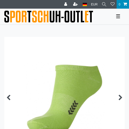
EUR
0
☰