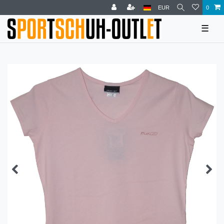
EUR
0
☰