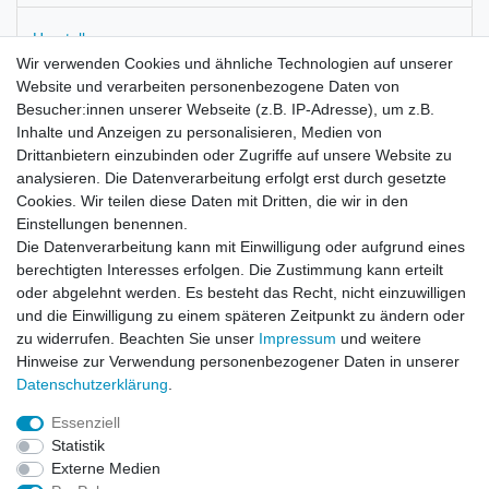
Hersteller
Wir verwenden Cookies und ähnliche Technologien auf unserer
Website und verarbeiten personenbezogene Daten von
Angenehme Trageeigenschaften für viele Sportarten
Besucher:innen unserer Webseite (z.B. IP-Adresse), um z.B.
zb.Tennis, Jogging, Walking, Fitness usw.
Inhalte und Anzeigen zu personalisieren, Medien von
Kurzarm T-Shirt mit V- Ausschnitt und bequemem leicht
Drittanbietern einzubinden oder Zugriffe auf unsere Website zu
tailliertem Schnitt.
analysieren. Die Datenverarbeitung erfolgt erst durch gesetzte
Gesticktes Reebok-Logo auf der Brust.
Cookies. Wir teilen diese Daten mit Dritten, die wir in den
Gedrucktes Logo hinten im Nackenbereich.
Einstellungen benennen.
Sehr hochwertige Verarbeitung durch paspelierte
Die Datenverarbeitung kann mit Einwilligung oder aufgrund eines
Abschlußkanten.
berechtigten Interesses erfolgen. Die Zustimmung kann erteilt
Material: 100% Baumwolle
oder abgelehnt werden. Es besteht das Recht, nicht einzuwilligen
und die Einwilligung zu einem späteren Zeitpunkt zu ändern oder
zu widerrufen. Beachten Sie unser
Impressum
und weitere
Hinweise zur Verwendung personenbezogener Daten in unserer
Daten­schutz­erklärung
.
Leitsätze
Essenziell
Versandinformationen
Statistik
Externe Medien