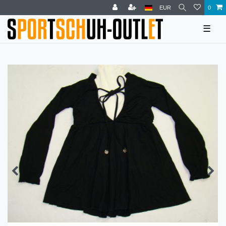
EUR
0
☰