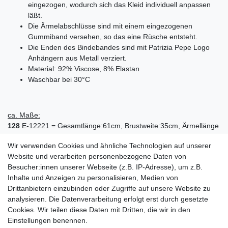
eingezogen, wodurch sich das Kleid individuell anpassen
läßt.
Die Ärmelabschlüsse sind mit einem eingezogenen
Gummiband versehen, so das eine Rüsche entsteht.
Die Enden des Bindebandes sind mit Patrizia Pepe Logo
Anhängern aus Metall verziert.
Material: 92% Viscose, 8% Elastan
Waschbar bei 30°C
ca. Maße:
128
E-12221 = Gesamtlänge:61cm, Brustweite:35cm, Ärmellänge
(ab Halsloch):55cm
Wir verwenden Cookies und ähnliche Technologien auf unserer
140
E-12222 = Gesamtlänge:64cm, Brustweite:35cm, Ärmellänge
Website und verarbeiten personenbezogene Daten von
(ab Halsloch):59cm
Besucher:innen unserer Webseite (z.B. IP-Adresse), um z.B.
152
E-12223 = Gesamtlänge:70cm, Brustweite:37cm, Ärmellänge
Inhalte und Anzeigen zu personalisieren, Medien von
(ab Halsloch):64cm
Drittanbietern einzubinden oder Zugriffe auf unsere Website zu
analysieren. Die Datenverarbeitung erfolgt erst durch gesetzte
Cookies. Wir teilen diese Daten mit Dritten, die wir in den
Einstellungen benennen.