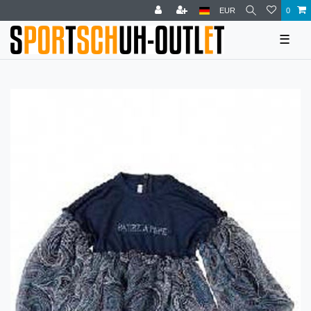
EUR
0
☰