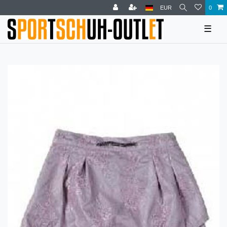
EUR
0
☰