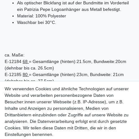
Als optischer Blickfang ist auf der Bundmitte im Vorderteil
ein Patrizia Pepe Logoanhänger aus Metall befestigt.
Material: 100% Polyester
Waschbar bei 30°C.
ca. Maße:
E-12184
68
= Gesamtlänge (hinten):21.5cm, Bundweite:20cm
(dehnbar bis ca. 26.5cm)
E-12185
80
= Gesamtlänge (hinten):23cm, Bundweite: 21cm
(dehnbar bis ca. 27.5cm)
E-12186
86
= Gesamtlänge (hinten):23cm, Bundweite:21.5cm
Wir verwenden Cookies und ähnliche Technologien auf unserer
(dehnbar bis ca. 28cm)
Website und verarbeiten personenbezogene Daten von
E-12187
92
= Gesamtlänge (hinten):26.5cm, Bundweite:22.5cm
Besucher:innen unserer Webseite (z.B. IP-Adresse), um z.B.
(dehnbar bis ca. 30cm)
Inhalte und Anzeigen zu personalisieren, Medien von
E-12188
98
= Gesamtlänge (hinten):27.5cm, Bundweite:23cm
Drittanbietern einzubinden oder Zugriffe auf unsere Website zu
(dehnbar bis ca. 31cm)
analysieren. Die Datenverarbeitung erfolgt erst durch gesetzte
Cookies. Wir teilen diese Daten mit Dritten, die wir in den
Einstellungen benennen.