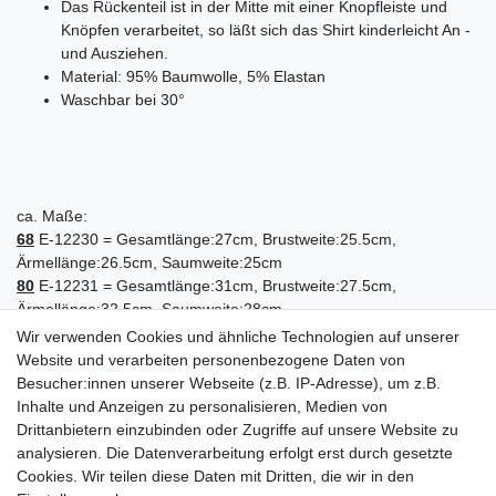
Das Rückenteil ist in der Mitte mit einer Knopfleiste und
Knöpfen verarbeitet, so läßt sich das Shirt kinderleicht An -
und Ausziehen.
Material: 95% Baumwolle, 5% Elastan
Waschbar bei 30°
ca. Maße:
68
E-12230 = Gesamtlänge:27cm, Brustweite:25.5cm,
Ärmellänge:26.5cm, Saumweite:25cm
80
E-12231 = Gesamtlänge:31cm, Brustweite:27.5cm,
Ärmellänge:32.5cm, Saumweite:28cm
86
E-12232 = Gesamtlänge:33.5cm, Brustweite:29cm,
Wir verwenden Cookies und ähnliche Technologien auf unserer
Ärmellänge:36cm, Saumweite:29cm
Website und verarbeiten personenbezogene Daten von
92
E-12233 = Gesamtlänge:34.5cm, Brustweite:30.5cm,
Besucher:innen unserer Webseite (z.B. IP-Adresse), um z.B.
Ärmellänge:38cm, Saumweite:30cm
Inhalte und Anzeigen zu personalisieren, Medien von
98
E-12234 = Gesamtlänge:36.5cm, Brustweite:31.5cm,
Drittanbietern einzubinden oder Zugriffe auf unsere Website zu
Ärmellänge:41cm, Saumweite:31cm
analysieren. Die Datenverarbeitung erfolgt erst durch gesetzte
Cookies. Wir teilen diese Daten mit Dritten, die wir in den