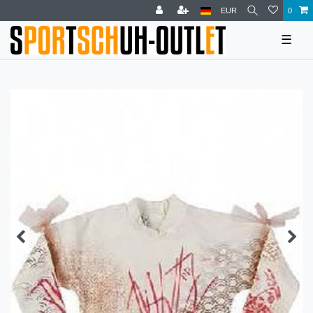
EUR
0
☰