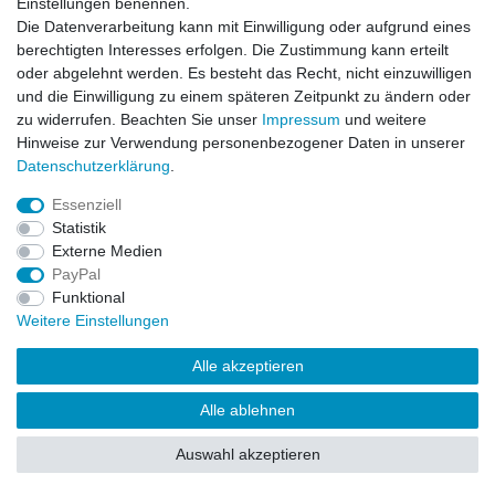
Einstellungen benennen.
Die Datenverarbeitung kann mit Einwilligung oder aufgrund eines
berechtigten Interesses erfolgen. Die Zustimmung kann erteilt
oder abgelehnt werden. Es besteht das Recht, nicht einzuwilligen
und die Einwilligung zu einem späteren Zeitpunkt zu ändern oder
zu widerrufen. Beachten Sie unser
Impressum
und weitere
Hinweise zur Verwendung personenbezogener Daten in unserer
Daten­schutz­erklärung
.
Leitsätze
Essenziell
Versandinformationen
Statistik
Externe Medien
PayPal
Impressum
Daten­schutz­erklärung
AGB
Funktional
Weitere Einstellungen
Widerrufs­recht
Kontakt
Vertrag widerrufen
Alle akzeptieren
Alle ablehnen
© Copyright 2026 | Alle Rechte vorbehalten.
Auswahl akzeptieren