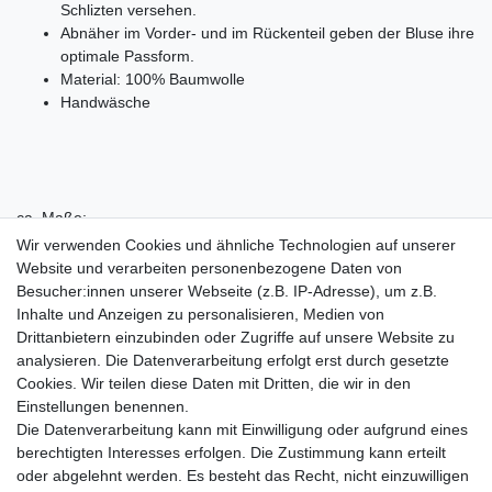
Schlizten versehen.
Abnäher im Vorder- und im Rückenteil geben der Bluse ihre
optimale Passform.
Material: 100% Baumwolle
Handwäsche
ca. Maße:
68
E-12163 = Gesamtlänge:29cm, Brustweite:27cm,
Wir verwenden Cookies und ähnliche Technologien auf unserer
Ärmellänge:25cm, Schulterbreite:5.5cm
Website und verarbeiten personenbezogene Daten von
80
E-12164 = Gesamtlänge:32.5cm, Brustweite:29.5cm,
Besucher:innen unserer Webseite (z.B. IP-Adresse), um z.B.
Ärmellänge:29cm, Schulterbreite:6cm
Inhalte und Anzeigen zu personalisieren, Medien von
86
E-12165 = Gesamtlänge:34.5cm, Brustweite:31cm,
Drittanbietern einzubinden oder Zugriffe auf unsere Website zu
Ärmellänge:31.5cm, Schulterbreite:6cm
analysieren. Die Datenverarbeitung erfolgt erst durch gesetzte
Cookies. Wir teilen diese Daten mit Dritten, die wir in den
Einstellungen benennen.
Die Datenverarbeitung kann mit Einwilligung oder aufgrund eines
berechtigten Interesses erfolgen. Die Zustimmung kann erteilt
oder abgelehnt werden. Es besteht das Recht, nicht einzuwilligen