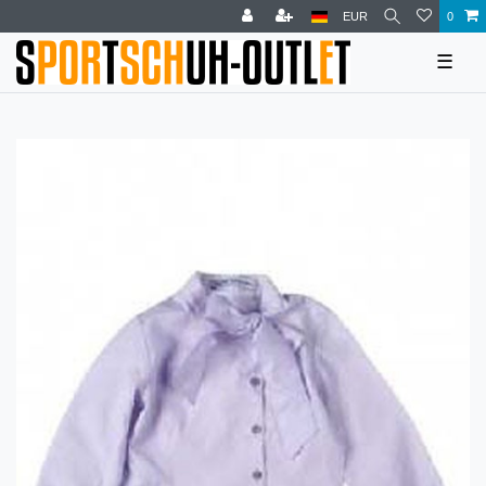
EUR
0
☰