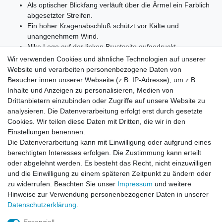
Als optischer Blickfang verläuft über die Ärmel ein Farblich
abgesetzter Streifen.
Ein hoher Kragenabschluß schützt vor Kälte und
unangenehmem Wind.
Nike Logo auf der linken Brustseite aufgedruckt.
Pflegeleicht - waschbar bei 30°
Wir verwenden Cookies und ähnliche Technologien auf unserer
Obermaterial: 100% Polyester
Website und verarbeiten personenbezogene Daten von
ACHTUNG B-WARE! Die Jacke hat Flecken
Besucher:innen unserer Webseite (z.B. IP-Adresse), um z.B.
(auswaschbar), die durch Sonneneinstrahlung und
Inhalte und Anzeigen zu personalisieren, Medien von
Feuchte entstanden sind!
Drittanbietern einzubinden oder Zugriffe auf unsere Website zu
analysieren. Die Datenverarbeitung erfolgt erst durch gesetzte
Cookies. Wir teilen diese Daten mit Dritten, die wir in den
Einstellungen benennen.
Die Datenverarbeitung kann mit Einwilligung oder aufgrund eines
NIKE BEST LAMINATED N98 362180-100 (B-WARE):
berechtigten Interesses erfolgen. Die Zustimmung kann erteilt
E-11307 XL
oder abgelehnt werden. Es besteht das Recht, nicht einzuwilligen
und die Einwilligung zu einem späteren Zeitpunkt zu ändern oder
zu widerrufen. Beachten Sie unser
Impressum
und weitere
Hinweise zur Verwendung personenbezogener Daten in unserer
Daten­schutz­erklärung
.
Leitsätze