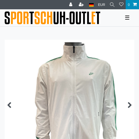
EUR
0
☰