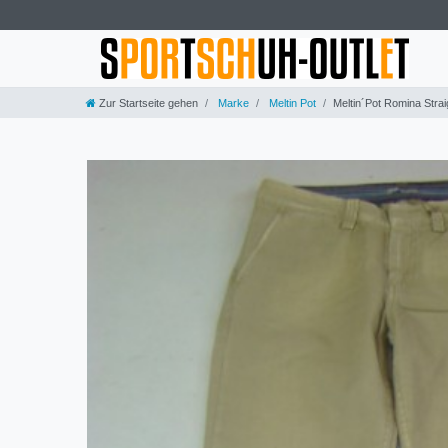
Zur Startseite gehen
Marke
Meltin Pot
Meltin´Pot Romina Stra