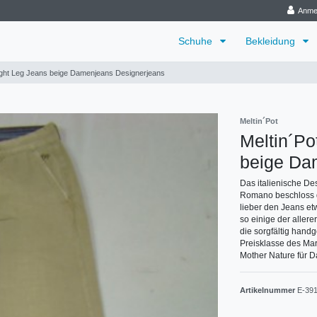
Anme
Schuhe
Bekleidung
ight Leg Jeans beige Damenjeans Designerjeans
Meltin´Pot
Meltin´Po
beige Da
Das italienische Des
Romano beschloss d
lieber den Jeans et
so einige der aller
die sorgfältig handg
Preisklasse des Mar
Mother Nature für D
Artikelnummer
E-39