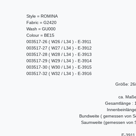
Style = ROMINA
Fabric = G2420
Wash = GU000
Colour = BE15
003517-26 ( W26 / L34 ) - E-3911
003517-27 ( W27 / L34 ) - E-3912
003517-28 ( W28 / L34 ) - E-3913
003517-29 ( W29 / L34 ) - E-3914
003517-30 ( W30 / L34 ) - E-3915
003517-32 ( W32 / L34 ) - E-3916
Größe: 26
ca. Maße
Gesamtlänge : 
Innenbeinläng
Bundweite ( gemessen von Se
Saumweite (gemessen von Se
E-3911