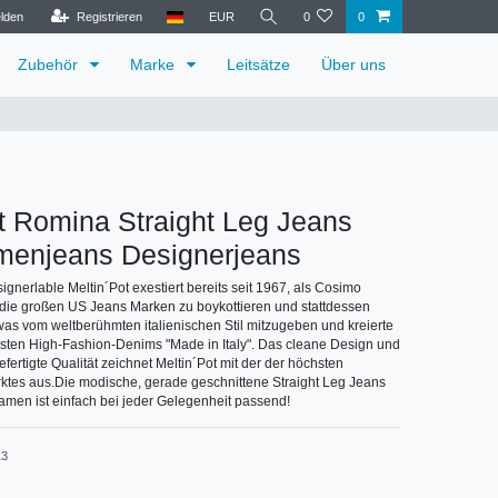
lden
Registrieren
EUR
0
0
Zubehör
Marke
Leitsätze
Über uns
t Romina Straight Leg Jeans
menjeans Designerjeans
ignerlable Meltin´Pot exestiert bereits seit 1967, als Cosimo
ie großen US Jeans Marken zu boykottieren und stattdessen
was vom weltberühmten italienischen Stil mitzugeben und kreierte
ersten High-Fashion-Denims "Made in Italy". Das cleane Design und
efertigte Qualität zeichnet Meltin´Pot mit der der höchsten
ktes aus.Die modische, gerade geschnittene Straight Leg Jeans
amen ist einfach bei jeder Gelegenheit passend!
13