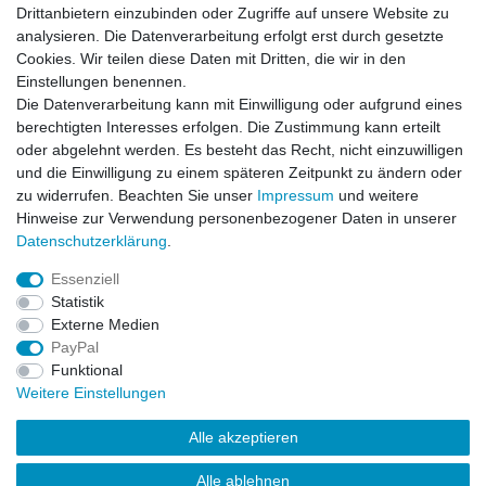
Drittanbietern einzubinden oder Zugriffe auf unsere Website zu
analysieren. Die Datenverarbeitung erfolgt erst durch gesetzte
Style = MIRIAM
Cookies. Wir teilen diese Daten mit Dritten, die wir in den
Fabric = G5530
Einstellungen benennen.
Wash = GU000
Die Datenverarbeitung kann mit Einwilligung oder aufgrund eines
Colour = VC80
berechtigten Interesses erfolgen. Die Zustimmung kann erteilt
003356-26 ( W26 / L34 ) - E-3755
oder abgelehnt werden. Es besteht das Recht, nicht einzuwilligen
und die Einwilligung zu einem späteren Zeitpunkt zu ändern oder
zu widerrufen. Beachten Sie unser
Impressum
und weitere
Hinweise zur Verwendung personenbezogener Daten in unserer
Daten­schutz­erklärung
.
Leitsätze
Essenziell
Versandinformationen
Statistik
Externe Medien
PayPal
Impressum
Daten­schutz­erklärung
AGB
Funktional
Weitere Einstellungen
Widerrufs­recht
Kontakt
Vertrag widerrufen
Alle akzeptieren
Alle ablehnen