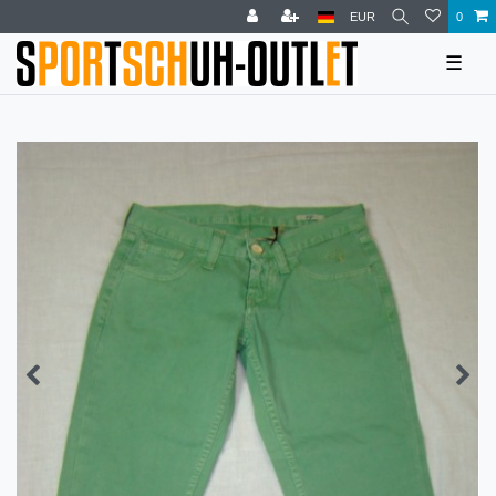
EUR
0
☰