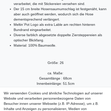
verarbeitet, die mit Stickereien versehen sind.
Der 15 cm breite Hosensaumumschlag ist festgenäht, kann
aber auch geöffnet werden, wodurch sich die Hose
dementsprechend verlängert.
Meltin´Pot Logo als extra Lable am rechten hinteren
Bundrand eingearbeitet.
Diverse farblich abgesetzte doppelte Ziersteppereien als
optischer Blickfang.
Material: 100% Baumwolle.
Größe: 26
ca. Maße:
Gesamtlänge : 68cm
Innenbeinlänge: 51.5cm
Bundweite ( gemessen von Seite zu Seite): 37.5cm
Wir verwenden Cookies und ähnliche Technologien auf unserer
Saumweite (gemessen von Seite zu Seite): 17.5cm
Website und verarbeiten personenbezogene Daten von
Besucher:innen unserer Webseite (z.B. IP-Adresse), um z.B.
E-3755
Inhalte und Anzeigen zu personalisieren, Medien von