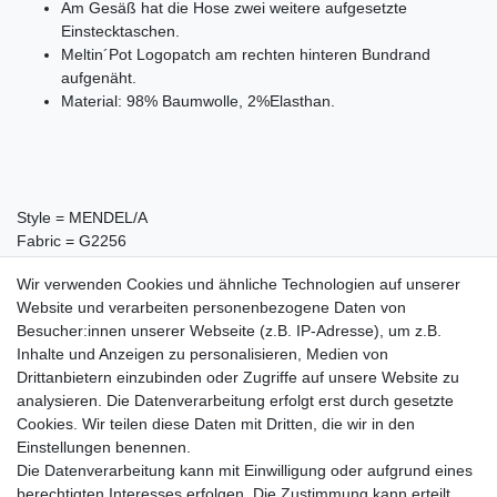
Am Gesäß hat die Hose zwei weitere aufgesetzte
Einstecktaschen.
Meltin´Pot Logopatch am rechten hinteren Bundrand
aufgenäht.
Material: 98% Baumwolle, 2%Elasthan.
Style = MENDEL/A
Fabric = G2256
Wash = RW000
Wir verwenden Cookies und ähnliche Technologien auf unserer
Colour = BI00
Website und verarbeiten personenbezogene Daten von
013551-24 ( W24 / L32 ) - E-4258
Besucher:innen unserer Webseite (z.B. IP-Adresse), um z.B.
Inhalte und Anzeigen zu personalisieren, Medien von
Drittanbietern einzubinden oder Zugriffe auf unsere Website zu
ca. Maße:
analysieren. Die Datenverarbeitung erfolgt erst durch gesetzte
24/32
E-4258 = Gesamtlänge:101cm, Innenbeinlänge:81cm,
Cookies. Wir teilen diese Daten mit Dritten, die wir in den
Bundweite:37cm, Saumweite:16cm
Einstellungen benennen.
Die Datenverarbeitung kann mit Einwilligung oder aufgrund eines
berechtigten Interesses erfolgen. Die Zustimmung kann erteilt