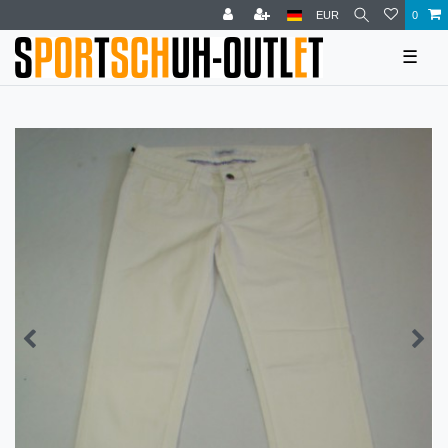
EUR
0
☰