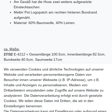
Am Gesäß hat die Hose zwei weitere aufgesetzte
Einstecktaschen.
Meltin´Pot Logopatch am rechten hinteren Bundrand
aufgenäht.
Material: 60% Baumwolle, 40% Leinen.
ca. Maße:
27/32
E-4212 = Gesamtlänge:100.5cm, Innenbeinlänge:82.5cm,
Bundweite:40.5cm, Saumweite:17cm
Wir verwenden Cookies und ähnliche Technologien auf unserer
Website und verarbeiten personenbezogene Daten von
Besucher:innen unserer Webseite (z.B. IP-Adresse), um z.B.
Style = MENDEL
Inhalte und Anzeigen zu personalisieren, Medien von
Fabric = D1510
Drittanbietern einzubinden oder Zugriffe auf unsere Website zu
Wash = RW094
analysieren. Die Datenverarbeitung erfolgt erst durch gesetzte
Colour = DMBL
Cookies. Wir teilen diese Daten mit Dritten, die wir in den
012891-27 ( W27 / L32 ) - E-4212
Einstellungen benennen.
Die Datenverarbeitung kann mit Einwilligung oder aufgrund eines