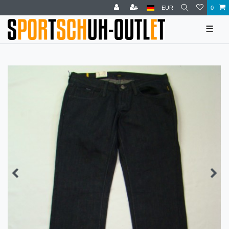
EUR
0
☰