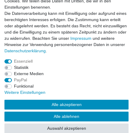
Cookies. Wir teilen diese Daten mit Dritten, die wir in den
Colour = GR30
Einstellungen benennen.
012719-S ( S ) - E-4343
Die Datenverarbeitung kann mit Einwilligung oder aufgrund eines
012719-M ( M ) - E-4344 - 8033727050791
berechtigten Interesses erfolgen. Die Zustimmung kann erteilt
oder abgelehnt werden. Es besteht das Recht, nicht einzuwilligen
und die Einwilligung zu einem späteren Zeitpunkt zu ändern oder
zu widerrufen. Beachten Sie unser
Impressum
und weitere
Hinweise zur Verwendung personenbezogener Daten in unserer
Daten­schutz­erklärung
.
Leitsätze
Essenziell
Versandinformationen
Statistik
Externe Medien
PayPal
Impressum
Daten­schutz­erklärung
AGB
Funktional
Weitere Einstellungen
Widerrufs­recht
Kontakt
Vertrag widerrufen
Alle akzeptieren
Alle ablehnen
© Copyright 2026 | Alle Rechte vorbehalten.
Auswahl akzeptieren