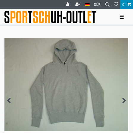
EUR
0
☰