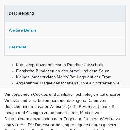
Beschreibung
Weitere Details
Hersteller
Kapuzenpullover mit einem Rundhalsausschnitt.
Elastische Bündchen an den Ärmel und dem Saum.
Kleines, aufgesticktes Meltin´Pot-Logo auf der Front.
Angenehme Trageeigenschaften für viele Sportarten wie
z.B. Fitness, Walking, Jogging,Tennis, usw.
Wir verwenden Cookies und ähnliche Technologien auf unserer
Material: 100% Baumwolle
Website und verarbeiten personenbezogene Daten von
Besucher:innen unserer Webseite (z.B. IP-Adresse), um z.B.
Inhalte und Anzeigen zu personalisieren, Medien von
Style = FLAVIA
Drittanbietern einzubinden oder Zugriffe auf unsere Website zu
Fabric = F9221
analysieren. Die Datenverarbeitung erfolgt erst durch gesetzte
Wash = GE000