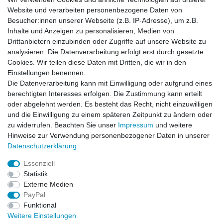
Seite): 38cm, Saumweite (gemessen von Seite zu Seite): 20cm
Website und verarbeiten personenbezogene Daten von
Besucher:innen unserer Webseite (z.B. IP-Adresse), um z.B.
Inhalte und Anzeigen zu personalisieren, Medien von
Drittanbietern einzubinden oder Zugriffe auf unsere Website zu
E-4103 Größe: 31/34 ca. Maße: Gesamtlänge : 106cm,
analysieren. Die Datenverarbeitung erfolgt erst durch gesetzte
Innenbeinlänge: 88cm, Bundweite ( gemessen von Seite zu
Cookies. Wir teilen diese Daten mit Dritten, die wir in den
Seite): 42cm, Saumweite (gemessen von Seite zu Seite): 20cm
Einstellungen benennen.
Die Datenverarbeitung kann mit Einwilligung oder aufgrund eines
berechtigten Interesses erfolgen. Die Zustimmung kann erteilt
oder abgelehnt werden. Es besteht das Recht, nicht einzuwilligen
und die Einwilligung zu einem späteren Zeitpunkt zu ändern oder
zu widerrufen. Beachten Sie unser
Impressum
und weitere
Hinweise zur Verwendung personenbezogener Daten in unserer
Daten­schutz­erklärung
.
Leitsätze
Essenziell
Versandinformationen
Statistik
Externe Medien
PayPal
Impressum
Daten­schutz­erklärung
AGB
Funktional
Weitere Einstellungen