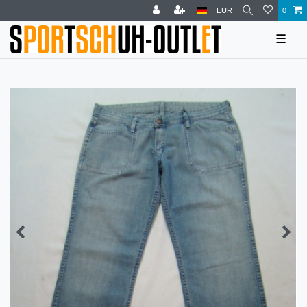
EUR
0
☰