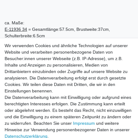
ca. Maße:
E-11936 34
= Gesamtlänge:57.5cm, Brustweite:37cm,
Schulterbreite:6.5cm
E-11937 38
= Gesamtlänge:58.5cm, Brustweite:40.5cm,
Wir verwenden Cookies und ähnliche Technologien auf unserer
Schulterbreite:7.5cm
Website und verarbeiten personenbezogene Daten von
E-11938 40
= Gesamtlänge:59.5cm, Brustweite:42.5cm,
Besucher:innen unserer Webseite (z.B. IP-Adresse), um z.B.
Schulterbreite:8cm
Inhalte und Anzeigen zu personalisieren, Medien von
E-11939 42
= Gesamtlänge:59.5cm, Brustweite:43.5cm,
Drittanbietern einzubinden oder Zugriffe auf unsere Website zu
Schulterbreite:8cm
analysieren. Die Datenverarbeitung erfolgt erst durch gesetzte
E-11940 44
= Gesamtlänge:62cm, Brustweite:47cm,
Cookies. Wir teilen diese Daten mit Dritten, die wir in den
Schulterbreite:8cm
Einstellungen benennen.
Die Datenverarbeitung kann mit Einwilligung oder aufgrund eines
berechtigten Interesses erfolgen. Die Zustimmung kann erteilt
oder abgelehnt werden. Es besteht das Recht, nicht einzuwilligen
und die Einwilligung zu einem späteren Zeitpunkt zu ändern oder
zu widerrufen. Beachten Sie unser
Impressum
und weitere
Hinweise zur Verwendung personenbezogener Daten in unserer
Daten­schutz­erklärung
.