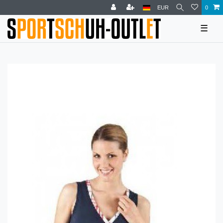
EUR
0
☰