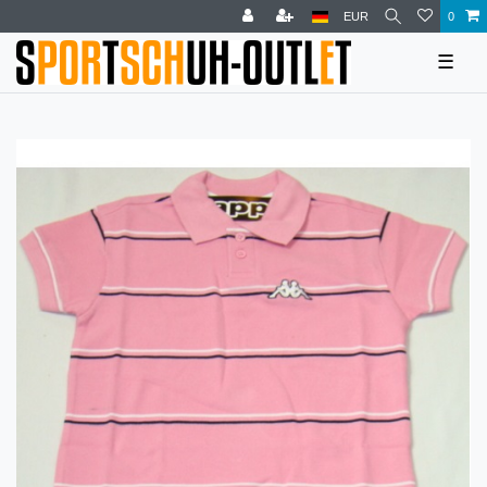
EUR
0
☰