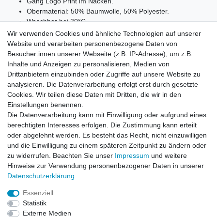
Gang Logo Print im Nacken.
Obermaterial: 50% Baumwolle, 50% Polyester.
Waschbar bei 30°C.
Wir verwenden Cookies und ähnliche Technologien auf unserer
Website und verarbeiten personenbezogene Daten von
Besucher:innen unserer Webseite (z.B. IP-Adresse), um z.B.
ca. Maße:
Inhalte und Anzeigen zu personalisieren, Medien von
38/M
E-3360 = Gesamtlänge:61cm, Brustweite:43cm
Drittanbietern einzubinden oder Zugriffe auf unsere Website zu
analysieren. Die Datenverarbeitung erfolgt erst durch gesetzte
Cookies. Wir teilen diese Daten mit Dritten, die wir in den
Einstellungen benennen.
Die Datenverarbeitung kann mit Einwilligung oder aufgrund eines
berechtigten Interesses erfolgen. Die Zustimmung kann erteilt
oder abgelehnt werden. Es besteht das Recht, nicht einzuwilligen
und die Einwilligung zu einem späteren Zeitpunkt zu ändern oder
zu widerrufen. Beachten Sie unser
Impressum
und weitere
Hinweise zur Verwendung personenbezogener Daten in unserer
Daten­schutz­erklärung
.
Leitsätze
Essenziell
Versandinformationen
Statistik
Externe Medien