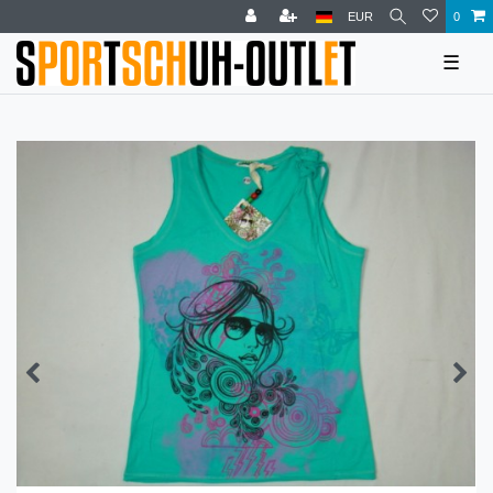
EUR
0
☰