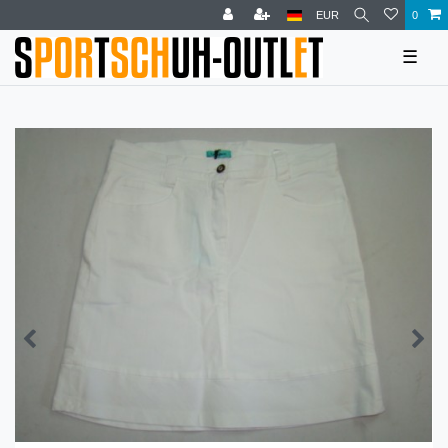
EUR
0
☰