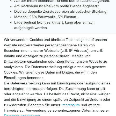
Auf der linken Seitennaht ist eine kleine Tasche aufgenäht.
Am Rocksaum ist eine 7cm breite Blende angesetzt.
Diverse doppelte Ziersteppereien als optischer Blickfang.
Material: 95% Baumwolle, 5% Elastan.
Lagerbedingt leicht zerknittert, kann aber einfach
aufgebügelt werden.
Wir verwenden Cookies und ähnliche Technologien auf unserer
Website und verarbeiten personenbezogene Daten von
Besucher:innen unserer Webseite (z.B. IP-Adresse), um z.B.
Inhalte und Anzeigen zu personalisieren, Medien von
Drittanbietern einzubinden oder Zugriffe auf unsere Website zu
ca. Maße:
analysieren. Die Datenverarbeitung erfolgt erst durch gesetzte
36
E-12121 = Gesamtlänge:47.5cm, Bundweite:39cm,
Cookies. Wir teilen diese Daten mit Dritten, die wir in den
Saumweite:52cm
Einstellungen benennen.
Die Datenverarbeitung kann mit Einwilligung oder aufgrund eines
berechtigten Interesses erfolgen. Die Zustimmung kann erteilt
oder abgelehnt werden. Es besteht das Recht, nicht einzuwilligen
und die Einwilligung zu einem späteren Zeitpunkt zu ändern oder
zu widerrufen. Beachten Sie unser
Impressum
und weitere
Hinweise zur Verwendung personenbezogener Daten in unserer
Daten­schutz­erklärung
.