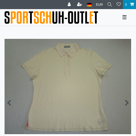
EUR
0
☰