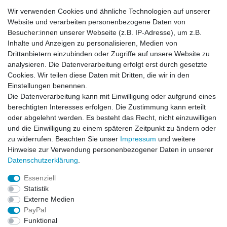
Wir verwenden Cookies und ähnliche Technologien auf unserer
Website und verarbeiten personenbezogene Daten von
Besucher:innen unserer Webseite (z.B. IP-Adresse), um z.B.
ca. Maße:
Inhalte und Anzeigen zu personalisieren, Medien von
46
E-12127 = Länge:64.5cm, Weite:53cm, Ärmellänge:20cm,
Drittanbietern einzubinden oder Zugriffe auf unsere Website zu
Schulterbreite:14.5cm
analysieren. Die Datenverarbeitung erfolgt erst durch gesetzte
Cookies. Wir teilen diese Daten mit Dritten, die wir in den
Einstellungen benennen.
Die Datenverarbeitung kann mit Einwilligung oder aufgrund eines
berechtigten Interesses erfolgen. Die Zustimmung kann erteilt
oder abgelehnt werden. Es besteht das Recht, nicht einzuwilligen
und die Einwilligung zu einem späteren Zeitpunkt zu ändern oder
zu widerrufen. Beachten Sie unser
Impressum
und weitere
Hinweise zur Verwendung personenbezogener Daten in unserer
Daten­schutz­erklärung
.
Leitsätze
Essenziell
Versandinformationen
Statistik
Externe Medien
PayPal
Impressum
Daten­schutz­erklärung
AGB
Funktional