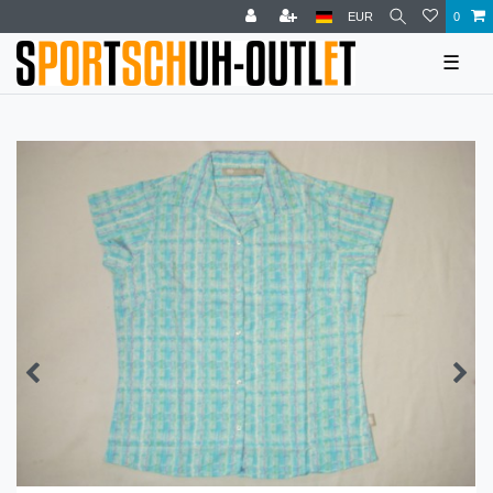
EUR
0
☰