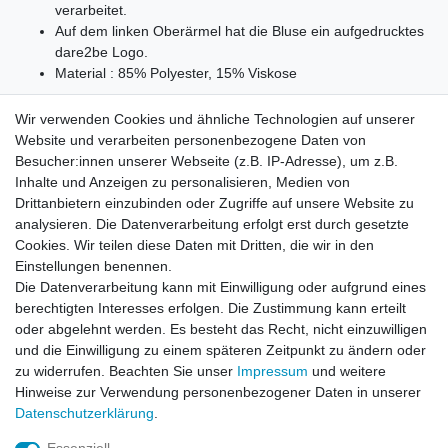
verarbeitet.
Auf dem linken Oberärmel hat die Bluse ein aufgedrucktes
dare2be Logo.
Material : 85% Polyester, 15% Viskose
Wir verwenden Cookies und ähnliche Technologien auf unserer
Website und verarbeiten personenbezogene Daten von
Besucher:innen unserer Webseite (z.B. IP-Adresse), um z.B.
ca. Maße:
Inhalte und Anzeigen zu personalisieren, Medien von
E-3003 34/XS
= Rückenlänge:63cm, Brustweite:45.5cm,
Drittanbietern einzubinden oder Zugriffe auf unsere Website zu
Ärmellänge:12cm, Schulterbreite:10.5cm
analysieren. Die Datenverarbeitung erfolgt erst durch gesetzte
Cookies. Wir teilen diese Daten mit Dritten, die wir in den
Einstellungen benennen.
Die Datenverarbeitung kann mit Einwilligung oder aufgrund eines
berechtigten Interesses erfolgen. Die Zustimmung kann erteilt
oder abgelehnt werden. Es besteht das Recht, nicht einzuwilligen
und die Einwilligung zu einem späteren Zeitpunkt zu ändern oder
zu widerrufen. Beachten Sie unser
Impressum
und weitere
Hinweise zur Verwendung personenbezogener Daten in unserer
Daten­schutz­erklärung
.
Leitsätze