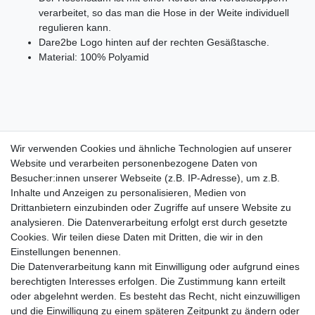
verarbeitet, so das man die Hose in der Weite individuell
regulieren kann.
Dare2be Logo hinten auf der rechten Gesäßtasche.
Material: 100% Polyamid
Wir verwenden Cookies und ähnliche Technologien auf unserer
ca. Maße:
Website und verarbeiten personenbezogene Daten von
E-3037 36/S
= Bundweite:35.5cm, Gesamtlänge:73cm,
Besucher:innen unserer Webseite (z.B. IP-Adresse), um z.B.
Schrittlänge:47.5cm, Beinweite:23cm
Inhalte und Anzeigen zu personalisieren, Medien von
E-3038 38/M
= Bundweite:37.5cm, Gesamtlänge:73cm,
Drittanbietern einzubinden oder Zugriffe auf unsere Website zu
Schrittlänge:47.5cm, Beinweite:23.5cm
analysieren. Die Datenverarbeitung erfolgt erst durch gesetzte
E-3039 40/L
= Bundweite:41cm, Gesamtlänge:73cm,
Cookies. Wir teilen diese Daten mit Dritten, die wir in den
Schrittlänge:47.5cm, Beinweite:25cm
Einstellungen benennen.
Die Datenverarbeitung kann mit Einwilligung oder aufgrund eines
berechtigten Interesses erfolgen. Die Zustimmung kann erteilt
oder abgelehnt werden. Es besteht das Recht, nicht einzuwilligen
und die Einwilligung zu einem späteren Zeitpunkt zu ändern oder