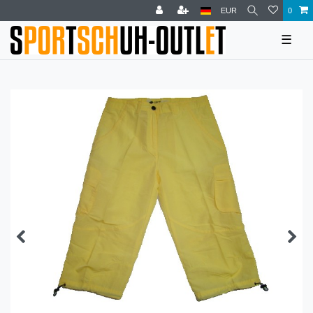
EUR
0
☰