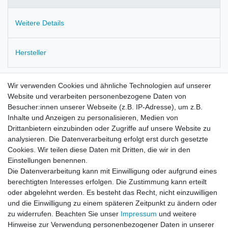
Weitere Details
Hersteller
Angenehme Trageeigenschaften für viele Freizeitaktivitäten
Wir verwenden Cookies und ähnliche Technologien auf unserer
oder einfach nur für den Alltag.
Website und verarbeiten personenbezogene Daten von
Shirt in leicht taillierter Form.
Besucher:innen unserer Webseite (z.B. IP-Adresse), um z.B.
D2B-"coolweave"-Gewebe aus Baumwolle lässt Wärme
Inhalte und Anzeigen zu personalisieren, Medien von
vom Körper entweichen und hält die Haut komfortabel kühl.
Drittanbietern einzubinden oder Zugriffe auf unsere Website zu
Poloshirt mit einer Knopfleiste mit 3 Knöpfe.
analysieren. Die Datenverarbeitung erfolgt erst durch gesetzte
Klassischer Hemdblusenkragen, der nicht bis oben
Cookies. Wir teilen diese Daten mit Dritten, die wir in den
geknöpft wird sondern zu einem kleinen Revers
Einstellungen benennen.
umgeschlagen ist.
Die Datenverarbeitung kann mit Einwilligung oder aufgrund eines
Großes, aufgedrucktes Logo auf der Front.
berechtigten Interesses erfolgen. Die Zustimmung kann erteilt
Material: 98% Baumwolle, 2% Elastan.
oder abgelehnt werden. Es besteht das Recht, nicht einzuwilligen
und die Einwilligung zu einem späteren Zeitpunkt zu ändern oder
zu widerrufen. Beachten Sie unser
Impressum
und weitere
Hinweise zur Verwendung personenbezogener Daten in unserer