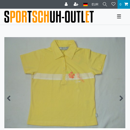
EUR
0
☰